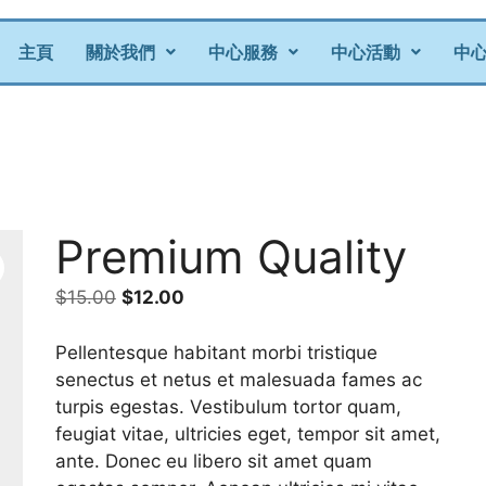
主頁
關於我們
中心服務
中心活動
中
Premium Quality
$
15.00
$
12.00
Pellentesque habitant morbi tristique
senectus et netus et malesuada fames ac
turpis egestas. Vestibulum tortor quam,
feugiat vitae, ultricies eget, tempor sit amet,
ante. Donec eu libero sit amet quam