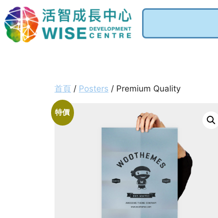
首頁
/
Posters
/ Premium Quality
特價