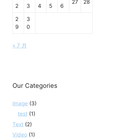
27
28
2
3
4
5
6
2
3
9
0
« 7 月
Our Categories
Image
(3)
test
(1)
Text
(2)
Video
(1)