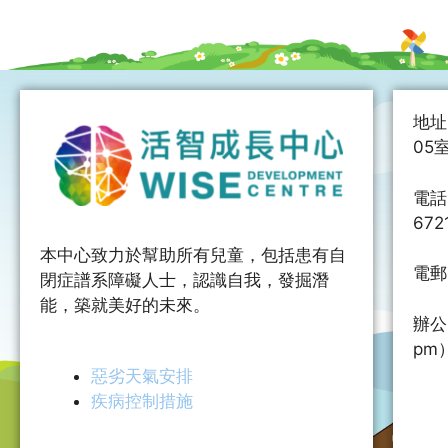
地址
05
電話：
672
本中心致力於幫助所有兒童，包括患有自
電郵
閉症譜系障礙人士，認識自我，發掘潛
能，築就美好的未來。
辦公
pm
惡劣天氣安排
疾病控制措施