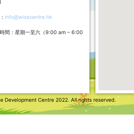
1
：
info@wisecentre.hk
時間：星期一至六（9:00 am – 6:00
）
e Development Centre 2022. All rights reserved.